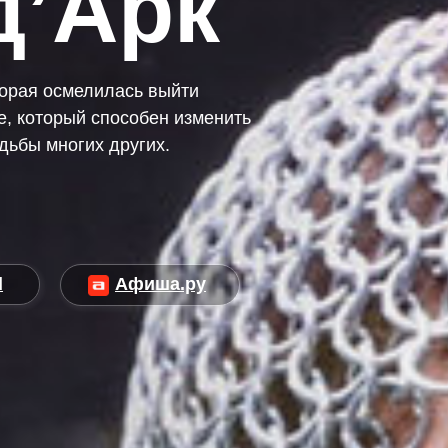
д’Арк
торая осмелилась выйти
е, который способен изменить
удьбы многих других.
d
Афиша.ру