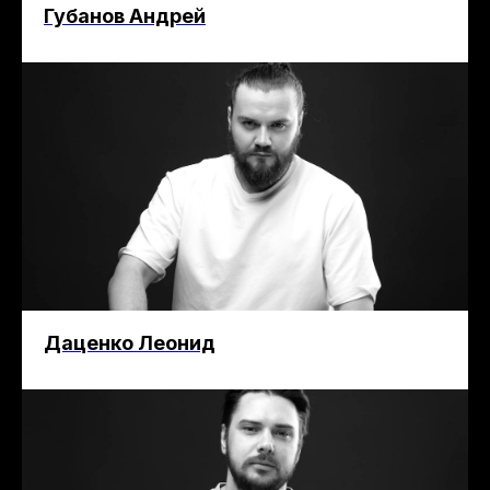
Губанов Андрей
Даценко Леонид