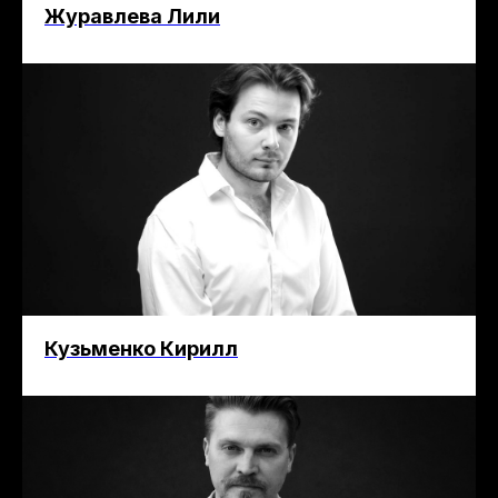
Журавлева Лили
Кузьменко Кирилл