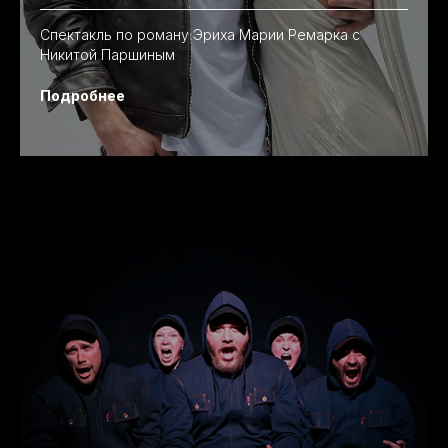
Cпектакль по роману Эриха Марии Ремарка с
Никитой Паршиным
Подробнее