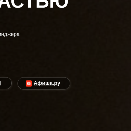
ПАСТЬЮ
линджера
d
Афиша.ру