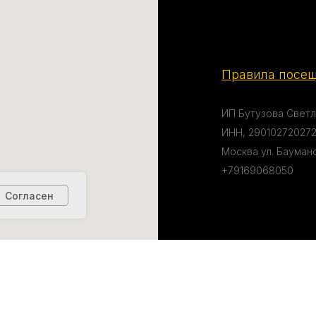
Правила посещ
ИП Бутузова Светл
ИНН, 290102720272
Москва ул. Бауманска
+79169068050
Согласен