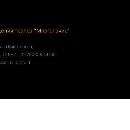
ения театра "Многоточие"
ана Викторовна,
, ОГРНИП 317290100044765,
я, д. 11, стр. 1