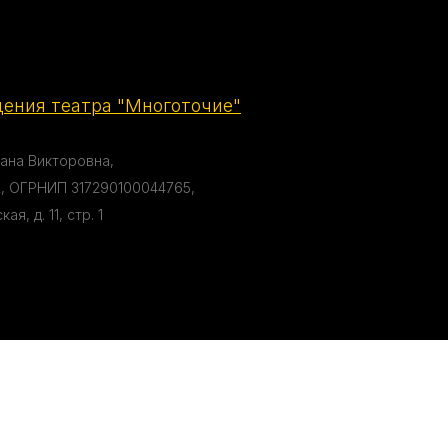
ения театра "Многоточие"
ана Викторовна,
, ОГРНИП 317290100044765,
я, д. 11, стр. 1