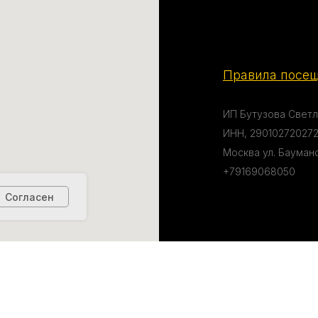
Правила посещ
ИП Бутузова Светл
ИНН, 290102720272
Москва ул. Бауманска
+79169068050
Согласен